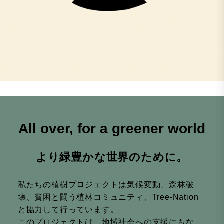
All over, for a greener world
より緑豊かな世界のために。
私たちの植樹プロジェクトは気候変動、森林破
壊、貧困と闘う植林コミュニティ、Tree-Nation
と協力して行っています。
このプロジェクトは、地域社会への支援にもな