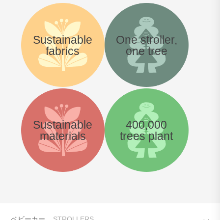
Sustainable
One stroller,
fabrics
one tree
Sustainable
400,000
materials
trees plant
ベビーカー
STROLLERS